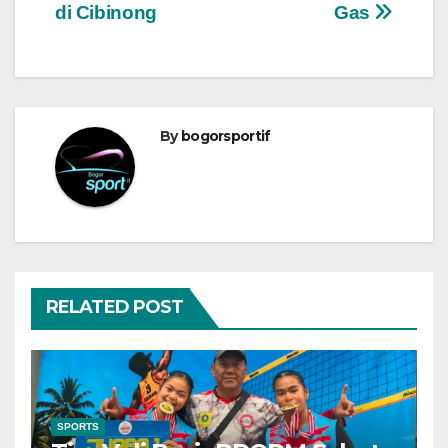
di Cibinong
Gas
By
bogorsportif
RELATED POST
SPORTS