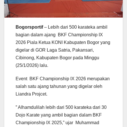
Bogorsportif
– Lebih dari 500 karateka ambil
bagian dalam ajang BKF Championship IX
2026 Piala Ketua KONI Kabupaten Bogor yang
digelar di GOR Laga Satria, Pakansari,
Cibinong, Kabupaten Bogor pada Minggu
(25/1/2026) lalu.
Event BKF Championship IX 2026 merupakan
salah satu ajang tahunan yang digelar oleh
Liandra Projcet.
” Alhamdulilah lebih dari 500 karateka dari 30
Dojo Karate yang ambil bagian dalam BKF
Championship IX 2025,” ujar Muhammad