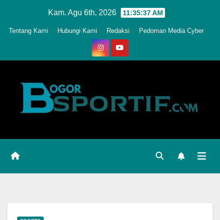
Skip
Kam. Agu 6th, 2026
11:35:40 AM
to
Tentang Kami
Hubungi Kami
Redaksi
Pedoman Media Cyber
content