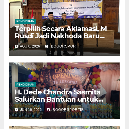
PENDIDIKAN
Terpilih Secara Aklamasi, M
Rusdi Jadi Nakhoda Baru
MKKS Kabupaten Bogor
AGU 6, 2026
BOGORSPORTIF
2026-2030
PENDIDIKAN
H. Dede Chandra Sasmita
Salurkan Bantuan untuk
Pendidikan dan Anak Yatim
JUN 16, 2026
BOGORSPORTIF