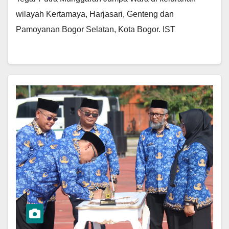
wilayah Kertamaya, Harjasari, Genteng dan
Pamoyanan Bogor Selatan, Kota Bogor. IST