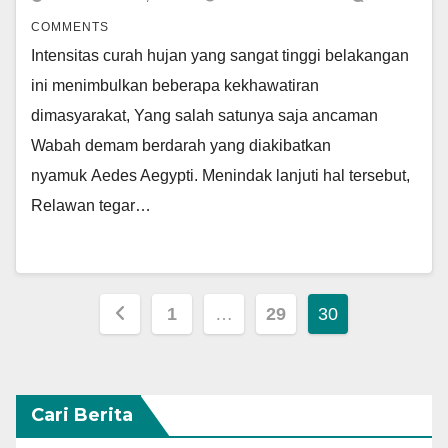
COMMENTS
Intensitas curah hujan yang sangat tinggi belakangan
ini menimbulkan beberapa kekhawatiran
dimasyarakat, Yang salah satunya saja ancaman
Wabah demam berdarah yang diakibatkan
nyamuk Aedes Aegypti. Menindak lanjuti hal tersebut,
Relawan tegar…
Navigasi
1
…
29
30
pos
Cari Berita