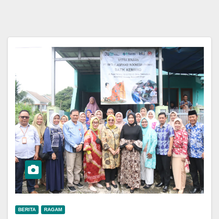
BERITA
RAGAM