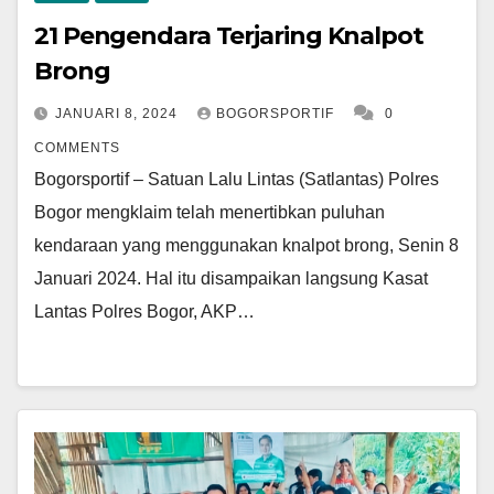
21 Pengendara Terjaring Knalpot
Brong
JANUARI 8, 2024
BOGORSPORTIF
0
COMMENTS
Bogorsportif – Satuan Lalu Lintas (Satlantas) Polres
Bogor mengklaim telah menertibkan puluhan
kendaraan yang menggunakan knalpot brong, Senin 8
Januari 2024. Hal itu disampaikan langsung Kasat
Lantas Polres Bogor, AKP…