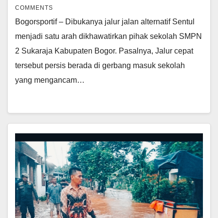
COMMENTS
Bogorsportif – Dibukanya jalur jalan alternatif Sentul
menjadi satu arah dikhawatirkan pihak sekolah SMPN
2 Sukaraja Kabupaten Bogor. Pasalnya, Jalur cepat
tersebut persis berada di gerbang masuk sekolah
yang mengancam…