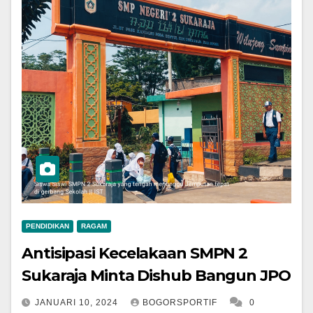
PENDIDIKAN
RAGAM
Antisipasi Kecelakaan SMPN 2
Sukaraja Minta Dishub Bangun JPO
JANUARI 10, 2024
BOGORSPORTIF
0