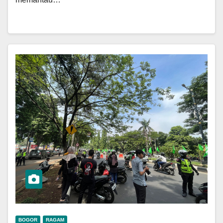
BOGOR
RAGAM